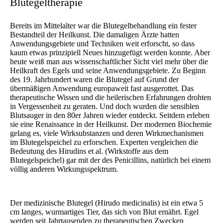
Blutegeltherapie
Bereits im Mittelalter war die Blutegelbehandlung ein fester
Bestandteil der Heilkunst. Die damaligen Ärzte hatten
Anwendungsgebiete und Techniken weit erforscht, so dass
kaum etwas prinzipiell Neues hinzugefügt werden konnte. Aber
heute weiß man aus wissenschaftlicher Sicht viel mehr über die
Heilkraft des Egels und seine Anwendungsgebiete. Zu Beginn
des 19. Jahrhundert waren die Blutegel auf Grund der
übermäßigen Anwendung europaweit fast ausgerottet. Das
therapeutische Wissen und die heilerischen Erfahrungen drohten
in Vergessenheit zu geraten. Und doch wurden die sensiblen
Blutsauger in den 80er Jahren wieder entdeckt. Seitdem erleben
sie eine Renaissance in der Heilkunst. Der modernen Biochemie
gelang es, viele Wirksubstanzen und deren Wirkmechanismen
im Blutegelspeichel zu erforschen. Experten vergleichen die
Bedeutung des Hirudins et al. (Wirkstoffe aus dem
Blutegelspeichel) gar mit der des Penicillins, natürlich bei einem
völlig anderen Wirkungsspektrum.
Der medizinische Blutegel (Hirudo medicinalis) ist ein etwa 5
cm langes, wurmartiges Tier, das sich von Blut ernährt. Egel
werden seit Jahrtausenden zu therapeutischen Zwecken