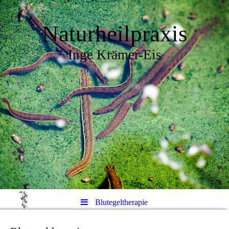
Naturheilpraxis
Inge Krämer-Eis
Blutegeltherapie