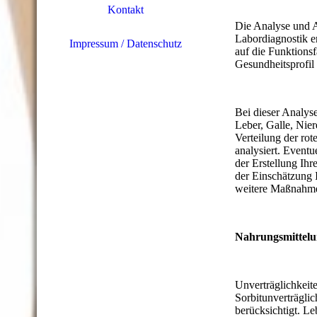
Kontakt
Die Analyse und A
Labordiagnostik e
Impressum / Datenschutz
auf die Funktions
Gesundheitsprofil w
Bei dieser Analys
Leber, Galle, Nie
Verteilung der ro
analysiert. Event
der Erstellung Ihr
der Einschätzung 
weitere Maßnahme
Nahrungsmittelun
Unverträglichkeit
Sorbitunverträgli
berücksichtigt. L