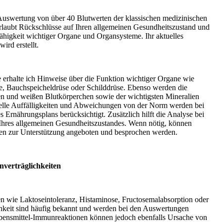
uswertung von über 40 Blutwerten der klassischen medizinischen
rlaubt Rückschlüsse auf Ihren allgemeinen Gesundheitszustand und
fähigkeit wichtiger Organe und Organsysteme. Ihr aktuelles
ird erstellt.
e erhalte ich Hinweise über die Funktion wichtiger Organe wie
re, Bauchspeicheldrüse oder Schilddrüse. Ebenso werden die
ten und weißen Blutkörperchen sowie der wichtigsten Mineralien
uelle Auffälligkeiten und Abweichungen von der Norm werden bei
es Ernährungsplans berücksichtigt. Zusätzlich hilft die Analyse bei
Ihres allgemeinen Gesundheitszustandes. Wenn nötig, können
n zur Unterstützung angeboten und besprochen werden.
verträglichkeiten
en wie Laktoseintoleranz, Histaminose, Fructosemalabsorption oder
chkeit sind häufig bekannt und werden bei den Auswertungen
ebensmittel-Immunreaktionen können jedoch ebenfalls Ursache von