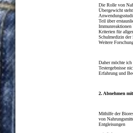
Die Rolle von Na
Übergewicht steht 
Anwendungsstudie
Teil über erstaunl
Immunreaktionen b
Kriterien für allg
Schulmedizin der S
Weitere Forschung 
Daher möchte ich 
Testergebnisse nic
Erfahrung und Beo
2. Abnehmen mit
Mithilfe der Bior
von Nahrungsmitte
Entgleisungen