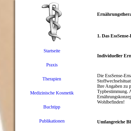
Ernährungsthera
1. Das EssSense-
Startseite
Individueller E
Praxis
Die EssSense-Ernä
Therapien
Stoffwechselsitua
Ihre Angaben zu 
Typbestimmung. Au
Medizinische Kosmetik
Ernährungskonzept
Wohlbefinden!
Buchtipp
Publikationen
Umfangreiche Bl