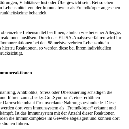
törungen, Vitalitätsverlust oder Übergewicht sein. Bei solchen
n Lebensmittel von der Immunabwehr als Fremdkörper angesehen
rankheitskeime behandelt.
 ob einzelne Lebensmittel bei Ihnen, ähnlich wie bei einer Allergie,
reaktionen auslösen. Durch das ELISA-Analyseverfahren wird Ihr
 Immunreaktionen bei den 88 meistverzehrten Lebensmitteln
 hier zu Reaktionen, so werden diese bei Ihrem individuellen
rücksichtigt.
Immunreaktionen
nährung, Antibiotika, Stress oder Übersäuerung schädigen die
und führen zum „Leaky-Gut-Syndrom“, einer erhöhten
er Darmschleimhaut für unverdaute Nahrungsbestandteile. Diese
, werden dort vom Immunsystem als „Fremdkörper“ erkannt und
ämpft. Ist das Immunsystem mit der Anzahl dieser Reaktionen
werden die Immunkomplexe im Gewebe abgelagert und können dort
ktionen führen.